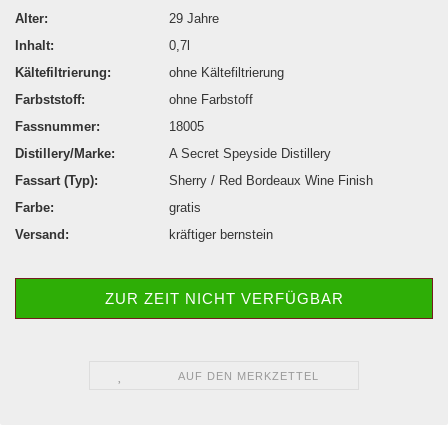
Alter:
29 Jahre
Inhalt:
0,7l
Kältefiltrierung:
ohne Kältefiltrierung
Farbststoff:
ohne Farbstoff
Fassnummer:
18005
Distillery/Marke:
A Secret Speyside Distillery
Fassart (Typ):
Sherry / Red Bordeaux Wine Finish
Farbe:
gratis
Versand:
kräftiger bernstein
ZUR ZEIT NICHT VERFÜGBAR
AUF DEN MERKZETTEL