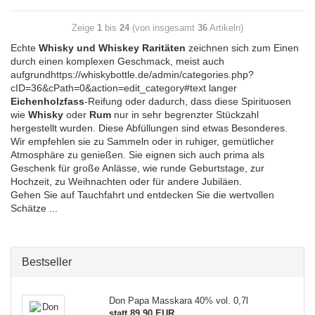
Zeige
1
bis
24
(von insgesamt
36
Artikeln)
Echte
Whisky und Whiskey
Raritäten
zeichnen sich zum Einen
durch einen komplexen Geschmack, meist auch
aufgrundhttps://whiskybottle.de/admin/categories.php?
cID=36&cPath=0&action=edit_category#text langer
Eichenholzfass
-Reifung oder dadurch, dass diese Spirituosen
wie
Whisky
oder
Rum
nur in sehr begrenzter Stückzahl
hergestellt wurden. Diese Abfüllungen sind etwas Besonderes.
Wir empfehlen sie zu Sammeln oder in ruhiger, gemütlicher
Atmosphäre zu genießen. Sie eignen sich auch prima als
Geschenk für große Anlässe, wie runde Geburtstage, zur
Hochzeit, zu Weihnachten oder für andere Jubiläen.
Gehen Sie auf Tauchfahrt und entdecken Sie die wertvollen
Schätze ...
Bestseller
Don Papa Masskara 40% vol. 0,7l
statt 89,90 EUR