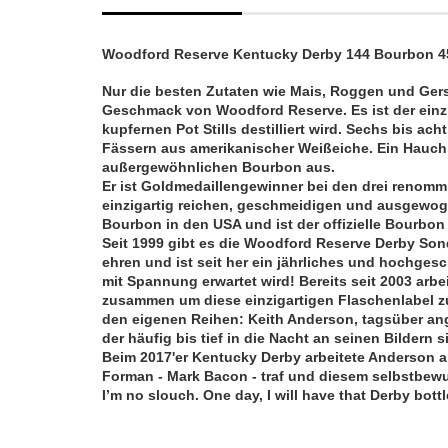
Woodford Reserve Kentucky Derby 144 Bourbon 45,
Nur die besten Zutaten wie Mais, Roggen und Ger
Geschmack von Woodford Reserve. Es ist der einzig
kupfernen Pot Stills destilliert wird. Sechs bis ac
Fässern aus amerikanischer Weißeiche. Ein Hauch
außergewöhnlichen Bourbon aus.
Er ist Goldmedaillengewinner bei den drei renom
einzigartig reichen, geschmeidigen und ausgewo
Bourbon in den USA und ist der offizielle Bourbo
Seit 1999 gibt es die Woodford Reserve Derby Son
ehren und ist seit her ein jährliches und hochge
mit Spannung erwartet wird! Bereits seit 2003 arbe
zusammen um diese einzigartigen Flaschenlabel z
den eigenen Reihen: Keith Anderson, tagsüber ang
der häufig bis tief in die Nacht an seinen Bildern si
Beim 2017'er Kentucky Derby arbeitete Anderson an
Forman - Mark Bacon - traf und diesem selbstbewus
I’m no slouch. One day, I will have that Derby bott