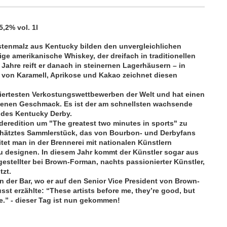
2% vol. 1l​
stenmalz aus Kentuc
ky bil
den den unvergleichlichen
e amerikanische Whiskey, der dreifach in traditionellen
ht Jahre reift er danach in steinernen Lagerhäusern – in
 von Karamell, Aprikose und Kakao zeichnet diesen
miertesten Verkostungswettbewerben der Welt und hat einen
genen Geschmack. Es ist der am schnellsten wachsende
n des Kentucky Derby.
deredition um "The greatest two minutes in sports" zu
schätztes Sammlerstück, das von Bourbon- und Derbyfans
itet man in der Brennerei mit nationalen Künstlern
u designen. In diesem Jahr kommt der Künstler sogar aus
estellter bei Brown-Forman, nachts passionierter Künstler,
tzt.
 der Bar, wo er auf den Senior Vice President von Brown-
st erzählte: “These artists before me, they’re good, but
le.” - dieser Tag ist nun gekommen!