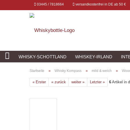
03445 / 7818664
versandkostenfrei in DE ab 50 €
WHISKY-SCHOTTLAND
WHISKEY-IRLAND
INT
»
»
»
Startseite
Whisky Kompass
mild & weich
Wood
« Erster
« zurück
weiter »
Letzter »
6
Artikel in 
Konto erstellen
Passwort vergessen?