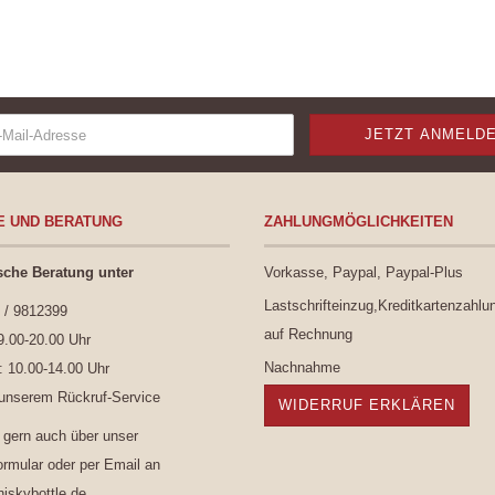
E UND BERATUNG
ZAHLUNGMÖGLICHKEITEN
sche Beratung unter
Vorkasse, Paypal, Paypal-Plus
Lastschrifteinzug,Kreditkartenzahlu
 / 9812399
auf Rechnung
9.00-20.00 Uhr
Nachnahme
 10.00-14.00 Uhr
 unserem
Rückruf-Service
WIDERRUF ERKLÄREN
 gern auch über unser
ormular
oder per Email an
skybottle.de