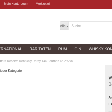
Mein Konto-Login
Merkzettel
Alle
ERNATIONAL
RARITÄTEN
RUM
GIN
WHISKY KO
ford Reserve Kentucky Derby 144 Bourbon 45,2% vol. 1l
dieser Kategorie
W
1
Ar
E