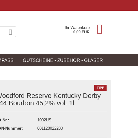
Ihr Warenkorb
0,00 EUR
MPASS
GUTSCHEINE - ZUBEHÖR - GLÄSER
NEU
ANGEBOTE
TIPP
oodford Reserve Kentucky Derby
44 Bourbon 45,2% vol. 1l
t.Nr.:
1002US
AN-Nummer:
081128022280