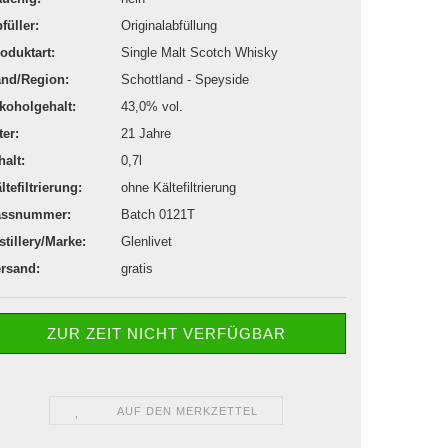
füller:
Originalabfüllung
oduktart:
Single Malt Scotch Whisky
nd/Region:
Schottland - Speyside
koholgehalt:
43,0% vol.
ter:
21 Jahre
halt:
0,7l
ltefiltrierung:
ohne Kältefiltrierung
assnummer:
Batch 0121T
stillery/Marke:
Glenlivet
rsand:
gratis
ZUR ZEIT NICHT VERFÜGBAR
AUF DEN MERKZETTEL