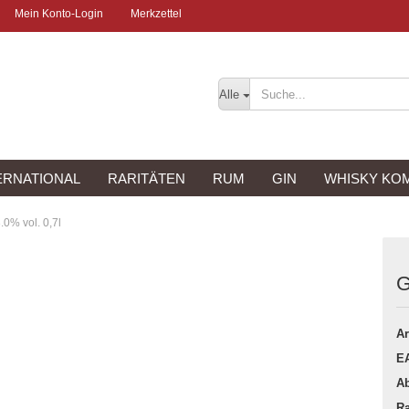
Mein Konto-Login
Merkzettel
Alle
ERNATIONAL
RARITÄTEN
RUM
GIN
WHISKY KO
.0% vol. 0,7l
G
Ar
E
Ab
Ra