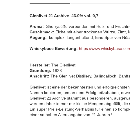
Glenlivet 21 Archive 43.0% vol. 0,7
Aroma:
Sherrysüße verbunden mit Holz- und Fruchtn
Geschmack:
Eiche mit einer trockenen Würze, Zimt,
Abgang:
komplex, langanhaltend, Eine Spur von Nü
Whiskybase Bewertung:
https://www.whiskybase.com
Hersteller:
The Glenlivet
Gründung:
1823
Anschrift:
The Glenlivet Distillery, Ballindalloch, Ban
Glenlivet ist eine der bekanntesten und erfolgreichst
Namen kopierten, um an dem Erfolg teilzuhaben, erwei
Glenlivet 21 Archive stammt aus besonderen, ausgewäh
werden daher immer nur kleine Mengen abgefüllt, die sc
Ein super Preis-Leistung-Verhältnis für einen so kompl
einer so hohen Altersangabe von 21 Jahren !