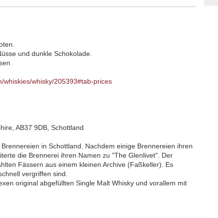
oten.
 Nüsse und dunkle Schokolade.
ssen
/whiskies/whisky/205393#tab-prices
ffshire, AB37 9DB, Schottland
en Brennereien in Schottland. Nachdem einige Brennereien ihren
terte die Brennerei ihren Namen zu "The Glenlivet". Der
lten Fässern aus einem kleinen Archive (Faßkeller). Es
hnell vergriffen sind.
exen original abgefüllten Single Malt Whisky und vorallem mit