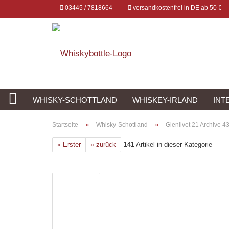
03445 / 7818664
versandkostenfrei in DE ab 50 €
WHISKY-SCHOTTLAND
WHISKEY-IRLAND
INT
»
»
Startseite
Whisky-Schottland
Glenlivet 21 Archive 43
« Erster
« zurück
141
Artikel in dieser Kategorie
Konto erstellen
Passwort vergessen?