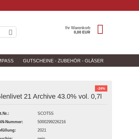
Ihr Warenkorb
0,00 EUR
MPASS
GUTSCHEINE - ZUBEHÖR - GLÄSER
NEU
ANGEBOTE
-24%
lenlivet 21 Archive 43.0% vol. 0,7l
t.Nr.:
SCOT5S
AN-Nummer:
5000299226216
füllung:
2021
uchig:
nein