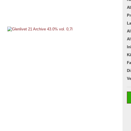
Ab
Pr
La
Al
Al
In
Kä
F
Di
Ve