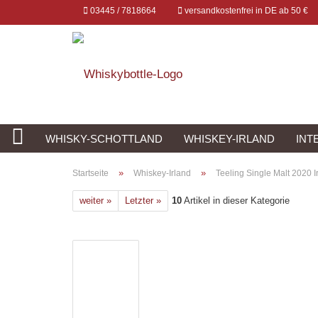
03445 / 7818664
versandkostenfrei in DE ab 50 €
WHISKY-SCHOTTLAND
WHISKEY-IRLAND
INT
»
»
Startseite
Whiskey-Irland
Teeling Single Malt 2020 I
weiter »
Letzter »
10
Artikel in dieser Kategorie
Konto erstellen
Passwort vergessen?