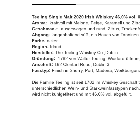
Teeling Single Malt 2020 Irish Whiskey 46,0% vol. 0
Aroma:
kraftvoll mit Melone, Feige, Karamell und Zitr
Geschmack:
ausgewogen und rund, Zitrus, Trockenfrü
Abgang:
langanhaltend süß, ein Hauch von Tanninen
Farbe:
ocker
Region:
Irland
Hersteller:
The Teeling Whiskey Co.,Dublin
Gründung:
1782 von Walter Teeling, Wiedereröffnun
Anschrift:
162 Clontarf Road, Dublin 3
Fasstyp:
Finish in Sherry, Port, Madeira, Weißburg
Die Familie Teeling ist seit 1782 im Whiskey Geschäft t
unterschiedlichen Wein- und Starkweinfasstypen nach. 
wird nicht kühlgefiltert und mit 46,0% vol. abgefüllt.