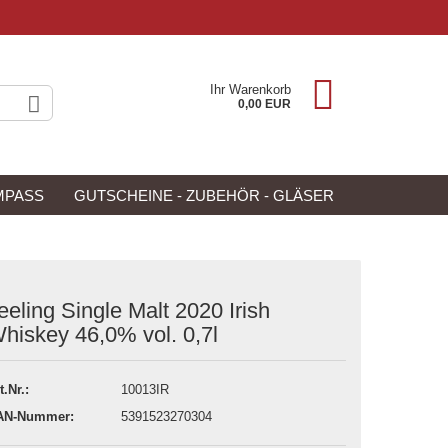
Ihr Warenkorb
0,00 EUR
MPASS
GUTSCHEINE - ZUBEHÖR - GLÄSER
NEU
ANGEBOTE
eeling Single Malt 2020 Irish
hiskey 46,0% vol. 0,7l
t.Nr.:
10013IR
AN-Nummer:
5391523270304