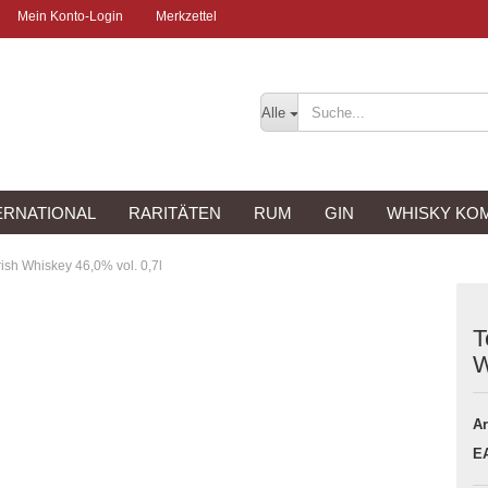
Mein Konto-Login
Merkzettel
Alle
ERNATIONAL
RARITÄTEN
RUM
GIN
WHISKY KO
rish Whiskey 46,0% vol. 0,7l
T
W
Ar
E