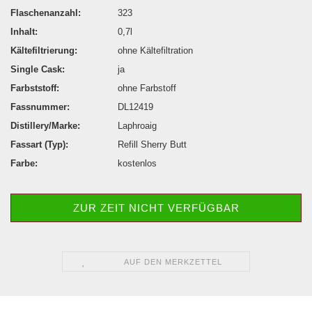
Flaschenanzahl:
323
Inhalt:
0,7l
Kältefiltrierung:
ohne Kältefiltration
Single Cask:
ja
Farbststoff:
ohne Farbstoff
Fassnummer:
DL12419
Distillery/Marke:
Laphroaig
Fassart (Typ):
Refill Sherry Butt
Farbe:
kostenlos
ZUR ZEIT NICHT VERFÜGBAR
AUF DEN MERKZETTEL