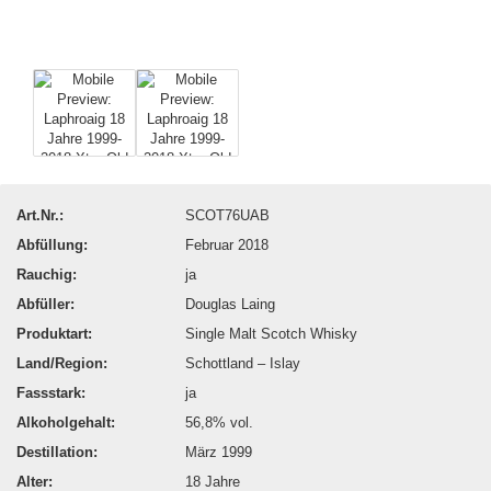
Art.Nr.:
SCOT76UAB
Abfüllung:
Februar 2018
Rauchig:
ja
Abfüller:
Douglas Laing
Produktart:
Single Malt Scotch Whisky
Land/Region:
Schottland – Islay
Fassstark:
ja
Alkoholgehalt:
56,8% vol.
Destillation:
März 1999
Alter:
18 Jahre