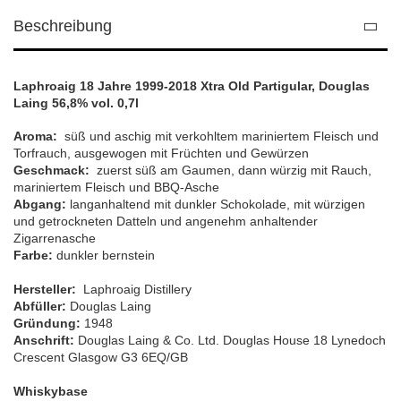
Beschreibung
Laphroaig 18 Jahre 1999-2018 Xtra Old Partigular, Douglas
Laing 56,8% vol. 0,7l
Aroma:
süß und aschig mit verkohltem mariniertem Fleisch und
Torfrauch, ausgewogen mit Früchten und Gewürzen
Geschmack:
zuerst süß am Gaumen, dann würzig mit Rauch,
mariniertem Fleisch und BBQ-Asche
Abgang:
langanhaltend mit dunkler Schokolade, mit würzigen
und getrockneten Datteln und angenehm anhaltender
Zigarrenasche
Farbe:
dunkler bernstein
Hersteller:
Laphroaig Distillery
Abfüller:
Douglas Laing
Gründung:
1948
Anschrift:
Douglas Laing & Co. Ltd. Douglas House 18 Lynedoch
Crescent Glasgow G3 6EQ/GB
Whiskybase