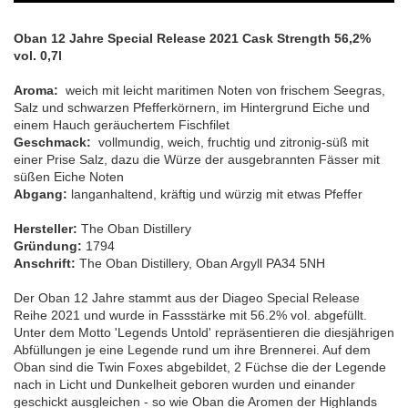
Oban 12 Jahre Special Release 2021 Cask Strength 56,2%
vol. 0,7l
Aroma:
weich mit leicht maritimen Noten von frischem Seegras,
Salz und schwarzen Pfefferkörnern, im Hintergrund Eiche und
einem Hauch geräuchertem Fischfilet
Geschmack:
vollmundig, weich, fruchtig und zitronig-süß mit
einer Prise Salz, dazu die Würze der ausgebrannten Fässer mit
süßen Eiche Noten
Abgang:
langanhaltend, kräftig und würzig mit etwas Pfeffer
Hersteller:
The Oban Distillery
Gründung:
1794
Anschrift:
The Oban Distillery, Oban Argyll PA34 5NH
Der Oban 12 Jahre stammt aus der Diageo Special Release
Reihe 2021 und wurde in Fassstärke mit 56.2% vol. abgefüllt.
Unter dem Motto 'Legends Untold' repräsentieren die diesjährigen
Abfüllungen je eine Legende rund um ihre Brennerei. Auf dem
Oban sind die Twin Foxes abgebildet, 2 Füchse die der Legende
nach in Licht und Dunkelheit geboren wurden und einander
geschickt ausgleichen - so wie Oban die Aromen der Highlands