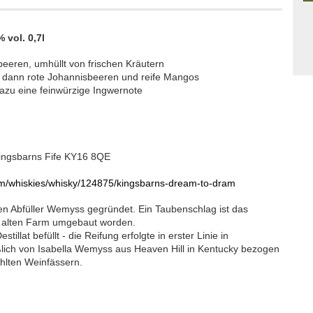
vol. 0,7l
eren, umhüllt von frischen Kräutern
 dann rote Johannisbeeren und reife Mangos
dazu eine feinwürzige Ingwernote
 Kingsbarns Fife KY16 8QE
m/whiskies/whisky/124875/kingsbarns-dream-to-dram
en Abfüller Wemyss gegründet. Ein Taubenschlag ist das
r alten Farm umgebaut worden.
llat befüllt - die Reifung erfolgte in erster Linie in
ßlich von Isabella Wemyss aus Heaven Hill in Kentucky bezogen
ohlten Weinfässern.