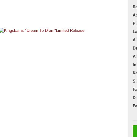
Ra
Ab
Pr
La
Al
De
Al
In
Kä
Si
Fa
Di
Fa