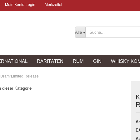
Mein Konto-Login
Merkzettel
Alle
ERNATIONAL
RARITÄTEN
RUM
GIN
WHISKY KO
 Dram"Limited Release
n dieser Kategorie
K
R
Ar
E
Ab