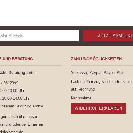
E UND BERATUNG
ZAHLUNGMÖGLICHKEITEN
sche Beratung unter
Vorkasse, Paypal, Paypal-Plus
Lastschrifteinzug,Kreditkartenzahlu
 / 9812399
auf Rechnung
9.00-20.00 Uhr
Nachnahme
 10.00-14.00 Uhr
 unserem
Rückruf-Service
WIDERRUF ERKLÄREN
 gern auch über unser
ormular
oder per Email an
skybottle.de