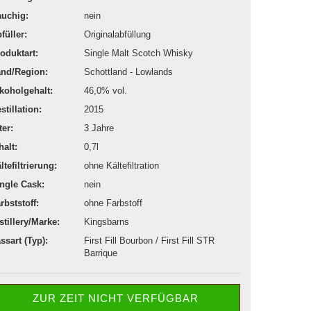
uchig:
nein
füller:
Originalabfüllung
oduktart:
Single Malt Scotch Whisky
nd/Region:
Schottland - Lowlands
koholgehalt:
46,0% vol.
stillation:
2015
ter:
3 Jahre
halt:
0,7l
ltefiltrierung:
ohne Kältefiltration
ngle Cask:
nein
rbststoff:
ohne Farbstoff
stillery/Marke:
Kingsbarns
ssart (Typ):
First Fill Bourbon / First Fill STR
Barrique
ZUR ZEIT NICHT VERFÜGBAR