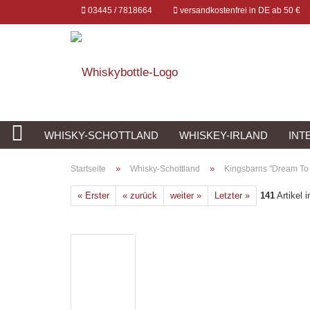
03445 / 7818664
versandkostenfrei in DE ab 50 €
WHISKY-SCHOTTLAND
WHISKEY-IRLAND
INT
»
»
Startseite
Whisky-Schottland
Kingsbarns "Dream To
« Erster
« zurück
weiter »
Letzter »
141
Artikel i
Konto erstellen
Passwort vergessen?