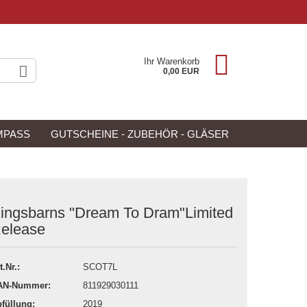
Ihr Warenkorb
0,00 EUR
MPASS
GUTSCHEINE - ZUBEHÖR - GLÄSER
NEU
ANGEBOTE
ingsbarns "Dream To Dram"Limited
elease
t.Nr.:
SCOT7L
AN-Nummer:
811929030111
füllung:
2019