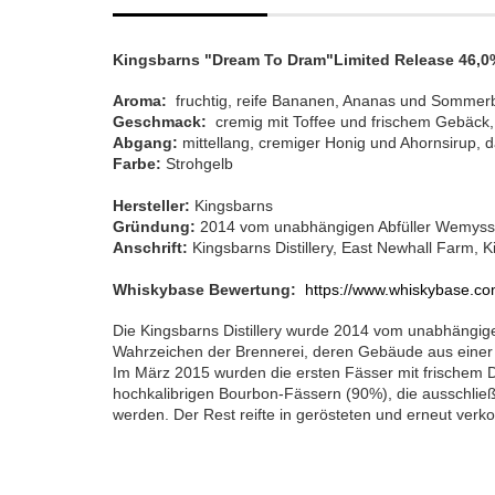
Kingsbarns "Dream To Dram"Limited Release 46,0% 
Aroma:
fruchtig, reife Bananen, Ananas und Sommerbe
Geschmack:
cremig mit Toffee und frischem Gebäck,
Abgang:
mittellang, cremiger Honig und Ahornsirup, 
Farbe:
Strohgelb
Hersteller:
Kingsbarns
Gründung:
2014 vom unabhängigen Abfüller Wemyss
Anschrift:
Kingsbarns Distillery, East Newhall Farm,
Whiskybase Bewertung:
https://www.whiskybase.co
Die Kingsbarns Distillery wurde 2014 vom unabhängig
Wahrzeichen der Brennerei, deren Gebäude aus eine
Im März 2015 wurden die ersten Fässer mit frischem Desti
hochkalibrigen Bourbon-Fässern (90%), die ausschlie
werden. Der Rest reifte in gerösteten und erneut verk