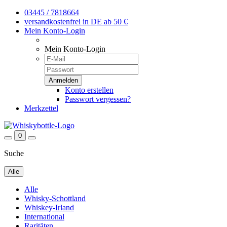
03445 / 7818664
versandkostenfrei in DE ab 50 €
Mein Konto-Login
Mein Konto-Login
Konto erstellen
Passwort vergessen?
Merkzettel
0
Suche
Alle
Alle
Whisky-Schottland
Whiskey-Irland
International
Raritäten