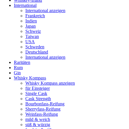
Whiskey-Irland
International
International anzeigen
Frankreich
Indien
Japan
Schweiz
Taiwan
USA
Schweden
Deutschland
International anzeigen
Raritäten
Rum
Gin
Whisky Kompass
Whisky Kompass anzeigen
für Einsteiger
Single Cask
Cask Strength
Bourbonfass-Reifung
Sherryfass-Reifung
Weinfass-Reifung
mild & weich
süß & würzig