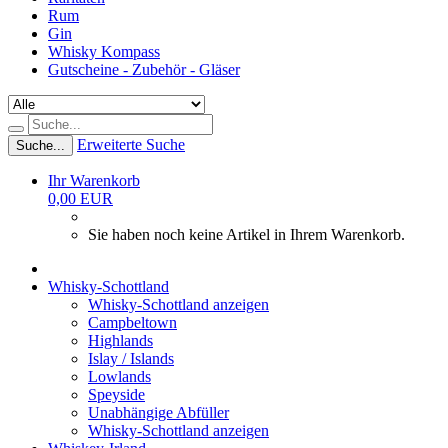
Rum
Gin
Whisky Kompass
Gutscheine - Zubehör - Gläser
Erweiterte Suche
Suche...
Ihr Warenkorb
0,00 EUR
Sie haben noch keine Artikel in Ihrem Warenkorb.
Whisky-Schottland
Whisky-Schottland anzeigen
Campbeltown
Highlands
Islay / Islands
Lowlands
Speyside
Unabhängige Abfüller
Whisky-Schottland anzeigen