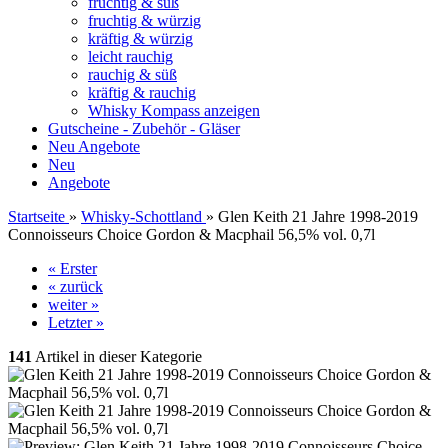
fruchtig & süß
fruchtig & würzig
kräftig & würzig
leicht rauchig
rauchig & süß
kräftig & rauchig
Whisky Kompass anzeigen
Gutscheine - Zubehör - Gläser
Neu
Angebote
Neu
Angebote
Startseite
»
Whisky-Schottland
»
Glen Keith 21 Jahre 1998-2019
Connoisseurs Choice Gordon & Macphail 56,5% vol. 0,7l
« Erster
« zurück
weiter »
Letzter »
141
Artikel in dieser Kategorie