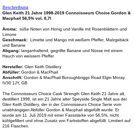
Beschreibung
Glen Keith 21 Jahre 1998-2019 Connoisseurs Choice Gordon &
Macphail 56,5% vol. 0,7l
Aroma:
süße Noten von Honig und Vanille mit Rosenblättern und
Limone
Geschmack:
Limette und Mango mit weißem Pfeffer, Malzgebäck
und Banane
Abgang:
langanhaltend, gegrillte Banane und Nüsse mit einem
Hauch von weissem Pfeffer
Hersteller:
Glen Keith Distillery
Abfüller:
Gordon & MacPhail
Anschrift:
Gordon & MacPhail Boroughbriggs Road Elgin Moray
IV30 1JY, GB
The Connoisseurs Choice Cask Strength Glen Keith 21 Jahre alt,
destilliert 1998, ist ein 21 Jahre alter Speyside Single Malt aus der
Glen Keith Distillery, der in der Connoisseurs Choice Serie vom
unabhängigen Abfüller Gordon & Macphail abgefüllt wurde. Er
wurde am 11. Juli 2019 mit einer Fassstärke von 56,5%, nicht
kühlgefiltert und ohne Zusatz von Farbstoffen abgefüllt. Limitiert auf
216 Flaschen.