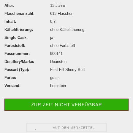
Alter:
13 Jahre
Flaschenanzahl:
613 Flaschen
Inhalt:
0,7l
Kältefiltrierung:
ohne Kältefiltrierung
Single Cask:
ja
Farbststoff:
ohne Farbstoff
Fassnummer:
900141
Distillery/Marke:
Deanston
Fassart (Typ):
First Fill Sherry Butt
Farbe:
gratis
Versand:
bernstein
ZUR ZEIT NICHT VERFÜGBAR
AUF DEN MERKZETTEL