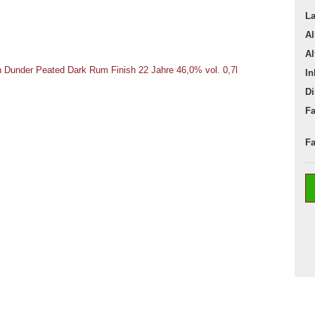
La
Al
Al
In
Di
Fa
Fa