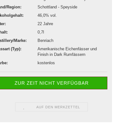
nd/Region:
Schottland - Speyside
koholgehalt:
46,0% vol.
ter:
22 Jahre
halt:
0,7l
stillery/Marke:
Benriach
ssart (Typ):
Amerikanische Eichenfässer und
Finish in Dark Rumfässern
rbe:
kostenlos
ZUR ZEIT NICHT VERFÜGBAR
AUF DEN MERKZETTEL