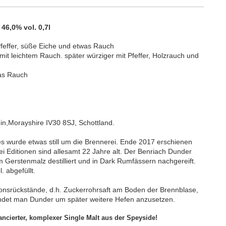
6,0% vol. 0,7l​
Pfeffer, süße Eiche und etwas Rauch
mit leichtem Rauch. später würziger mit Pfeffer, Holzrauch und
was Rauch
in,Morayshire IV30 8SJ, Schottland.
 wurde etwas still um die Brennerei. Ende 2017 erschienen
ei Editionen sind allesamt 22 Jahre alt. Der Benriach Dunder
Gerstenmalz destilliert und in Dark Rumfässern nachgereift.
. abgefüllt.
tionsrückstände, d.h. Zuckerrohrsaft am Boden der Brennblase,
endet man Dunder um später weitere Hefen anzusetzen.
ncierter, komplexer Single Malt aus der Speyside!