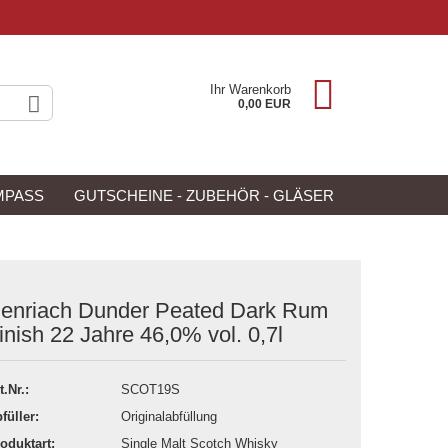
Ihr Warenkorb
0,00 EUR
MPASS
GUTSCHEINE - ZUBEHÖR - GLÄSER
NEU
ANGEBOTE
enriach Dunder Peated Dark Rum
inish 22 Jahre 46,0% vol. 0,7l
t.Nr.:
SCOT19S
füller:
Originalabfüllung
oduktart:
Single Malt Scotch Whisky