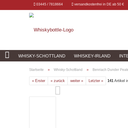
03445 / 7818664
versandkostenfrei in DE ab 50 €
WHISKY-SCHOTTLAND
WHISKEY-IRLAND
INT
»
»
Startseite
Whisky-Schottland
Benriach Dunder Peate
« Erster
« zurück
weiter »
Letzter »
141
Artikel i
Konto erstellen
Passwort vergessen?