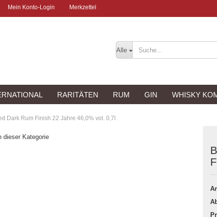
Mein Konto-Login
Merkzettel
Alle
ERNATIONAL
RARITÄTEN
RUM
GIN
WHISKY KO
d Dark Rum Finish 22 Jahre 46,0% vol. 0,7l
n dieser Kategorie
B
F
Ar
Ab
Pr