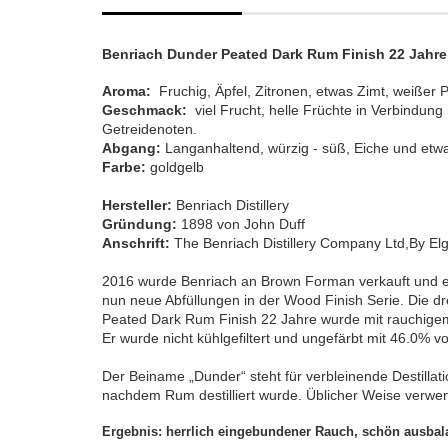
Benriach Dunder Peated Dark Rum Finish 22 Jahre 4
Aroma:
Fruchig, Äpfel, Zitronen, etwas Zimt, weißer 
Geschmack:
viel Frucht, helle Früchte in Verbindung 
Getreidenoten.
Abgang:
Langanhaltend, würzig - süß, Eiche und et
Farbe:
goldgelb
Hersteller:
Benriach Distillery
Gründung:
1898 von John Duff
Anschrift:
The Benriach Distillery Company Ltd,By Elg
2016 wurde Benriach an Brown Forman verkauft und es
nun neue Abfüllungen in der Wood Finish Serie. Die dr
Peated Dark Rum Finish 22 Jahre wurde mit rauchigem 
Er wurde nicht kühlgefiltert und ungefärbt mit 46.0% vol
Der Beiname „Dunder“ steht für verbleinende Destilla
nachdem Rum destilliert wurde. Üblicher Weise verw
Ergebnis: herrlich eingebundener Rauch, schön ausbala