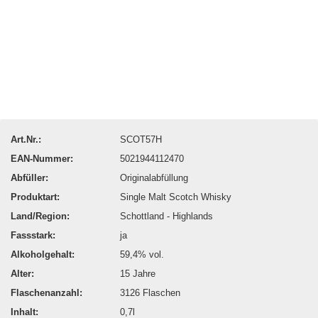
Art.Nr.:
SCOT57H
EAN-Nummer:
5021944112470
Abfüller:
Originalabfüllung
Produktart:
Single Malt Scotch Whisky
Land/Region:
Schottland - Highlands
Fassstark:
ja
Alkoholgehalt:
59,4% vol.
Alter:
15 Jahre
Flaschenanzahl:
3126 Flaschen
Inhalt:
0,7l