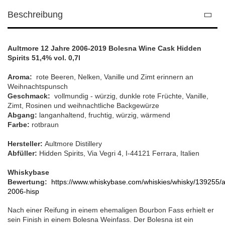
Beschreibung
Aultmore 12 Jahre 2006-2019 Bolesna Wine Cask Hidden
Spirits 51,4% vol. 0,7l
Aroma:
rote Beeren, Nelken, Vanille und Zimt erinnern an
Weihnachtspunsch
Geschmack:
vollmundig - würzig, dunkle rote Früchte, Vanille,
Zimt, Rosinen und weihnachtliche Backgewürze
Abgang:
langanhaltend, fruchtig, würzig, wärmend
Farbe:
rotbraun
Hersteller:
Aultmore Distillery
Abfüller:
Hidden Spirits, Via Vegri 4, I-44121 Ferrara, Italien
Whiskybase
Bewertung:
https://www.whiskybase.com/whiskies/whisky/139255/a
2006-hisp
Nach einer Reifung in einem ehemaligen Bourbon Fass erhielt er
sein Finish in einem Bolesna Weinfass. Der Bolesna ist ein