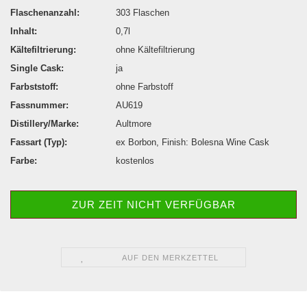
Flaschenanzahl:
303 Flaschen
Inhalt:
0,7l
Kältefiltrierung:
ohne Kältefiltrierung
Single Cask:
ja
Farbststoff:
ohne Farbstoff
Fassnummer:
AU619
Distillery/Marke:
Aultmore
Fassart (Typ):
ex Borbon, Finish: Bolesna Wine Cask
Farbe:
kostenlos
ZUR ZEIT NICHT VERFÜGBAR
AUF DEN MERKZETTEL