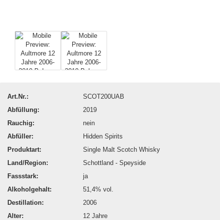
Art.Nr.:
SCOT200UAB
Abfüllung:
2019
Rauchig:
nein
Abfüller:
Hidden Spirits
Produktart:
Single Malt Scotch Whisky
Land/Region:
Schottland - Speyside
Fassstark:
ja
Alkoholgehalt:
51,4% vol.
Destillation:
2006
Alter:
12 Jahre